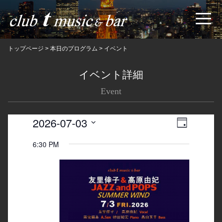
トップページ
>
本日のプログラム
>
イベント
イベント詳細
Event
2026-07-03
Views
Event
日
Navigatio
Views
Select
6:30 PM
date.
Navigation