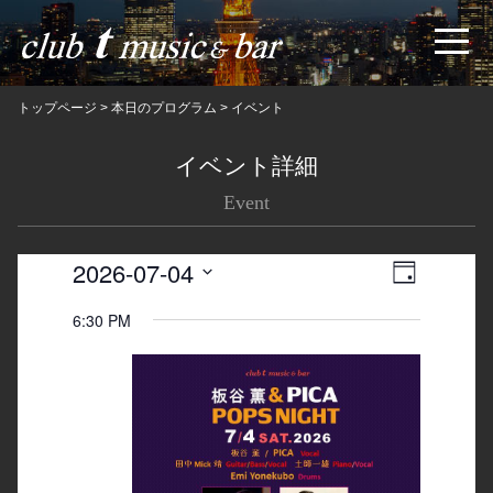
トップページ
>
本日のプログラム
>
イベント
イベント詳細
Event
2026-07-04
Views
Event
日
Navigatio
Views
Select
6:30 PM
date.
Navigation