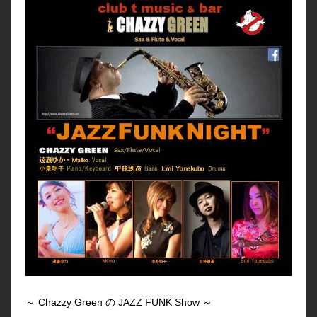
～ Chazzy Green の JAZZ FUNK Show ～