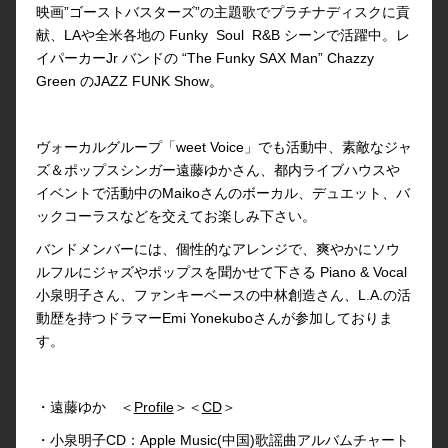
映画”ゴーストバスターズ”の主題歌でプラチナディスクに貢
献、LAや全米各地の Funky Soul R&B シーンで活躍中。レ
イパーカーJr バンドの “The Funky SAX Man” Chazzy
Green のJAZZ FUNK Show。
ヴォーカルグループ「weet Voice」でも活動中、素敵なジャ
ズ＆ポップスシンガー遠藤ゆかさん、都内ライブハウスや
イベントで活動中のMaikoさんのボーカル、デュエット、バ
ックコーラスなどを交えてお楽しみ下さい。
バンドメンバーには、個性的なアレンジで、爽やかにソウ
ルフルにジャズやポップスを聞かせて下さる Piano & Vocal
小泉明子さん、ファンキーベースの中林創造さん、L.A.の活
動歴を持つドラマーEmi Yonekuboさんが参加しておりま
す。
・遠藤ゆか ＜
Profile
＞＜
CD
＞
・小泉明子CD：Apple Music(中国)歌謡曲アルバムチャート