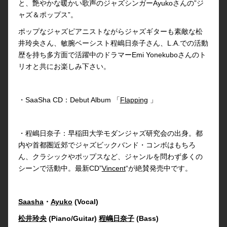
と、艶やかな暖かい歌声のジャズシンガーAyukoさんの”ジ
ャズ＆ポップス”。
ポップなジャズピアニストながらジャズギターも素敵な松
井玲央さん、敏腕ベーシスト程嶋日奈子さん、L.A.での活動
歴を持ち多方面で活躍中のドラマーEmi Yonekuboさんのト
リオと共にお楽しみ下さい。
・SaaSha CD：Debut Album 「
Flapping
」
・程嶋日奈子：早稲田大学モダンジャズ研究会の出身。都
内や首都圏近郊でジャズビックバンド・コンボはもちろ
ん、クラシックやポップスなど、ジャンルを問わず多くの
シーンで活動中。最新CD”
Vincent
“が絶賛発売中です。
Saasha
・
Ayuko
(Vocal)
松井玲央
(Piano/Guitar)
程嶋日奈子
(Bass)