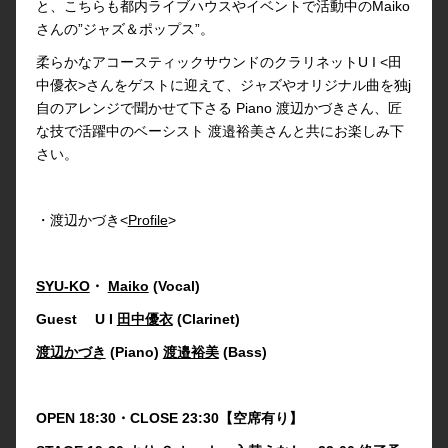
と、こちらも都内ライブハウスやイベントで活動中のMaiko
さんの”ジャズ＆ポップス”。
柔らかなアコースティックサウンドのクラリネットU I <田
中優衣>さんをゲストに迎えて、ジャズやオリジナル曲を独j
自のアレンジで聞かせて下さる Piano 渡辺かづきさん、匠
な技で活躍中のベーシスト 渡邉裕美さんと共にお楽しみ下
さい。
・渡辺かづき<
Profile
>
SYU-KO
・
Maiko
(Vocal)
Guest U I
田中優衣
(Clarinet)
渡辺かづき
(Piano)
渡邉裕美
(Bass)
OPEN 18:30・CLOSE 23:30【空席有り】