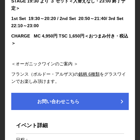
STAGE 19:30 より ３ セット＜入替えなし・23:00 終了予
定＞
1st Set 19:30～20:20 / 2nd Set 20:50～21:40/ 3rd Set
22:10～23:00
CHARGE MC 4,950円 TSC 1,650円＜おつまみ付き・税込
＞
＜オーガニックワインのご案内 ＞
フランス（ボルドー・アルザス)の
銘柄 6種類
をグラスワイ
ンでお楽しみ頂けます。
chevron_right
お問い合わせこちら
イベント詳細
日程：