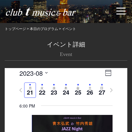
トップページ
>
本日のプログラム
>
イベント
イベント詳細
Event
2023-08
Views
Event
Week
Navigatio
Views
Select
Previous
月
火
水
木
金
土
日
Next
date.
Navigation
21
22
23
24
25
26
27
week
week
6:00 PM