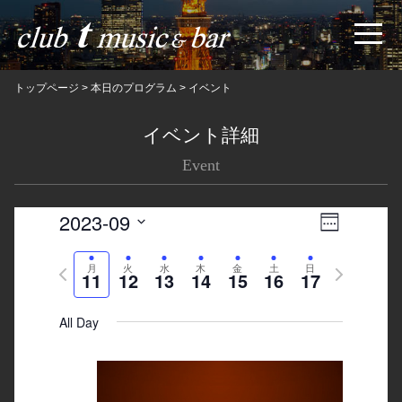
トップページ
>
本日のプログラム
>
イベント
イベント詳細
Event
2023-09
Views
Event
Week
Navigatio
Views
Select
Previous
月
火
水
木
金
土
日
Next
date.
Navigation
11
12
13
14
15
16
17
week
week
All Day