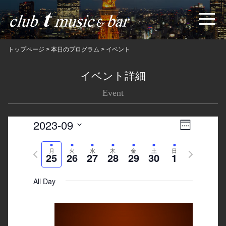
トップページ
>
本日のプログラム
>
イベント
イベント詳細
Event
2023-09
Views
Event
Week
Navigatio
Views
Select
Previous
月
火
水
木
金
土
日
Next
date.
Navigation
25
26
27
28
29
30
1
week
week
All Day