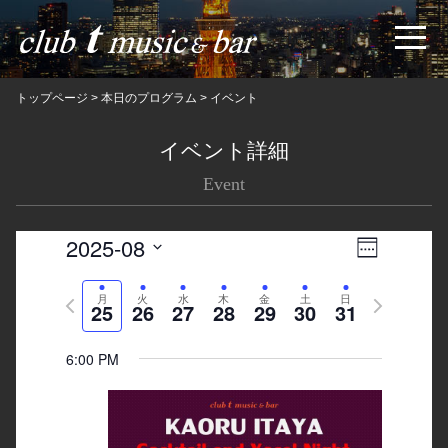
トップページ
>
本日のプログラム
>
イベント
イベント詳細
Event
2025-08
Views
Event
Week
Navigatio
Views
Select
Previous
月
火
水
木
金
土
日
Next
date.
Navigation
25
26
27
28
29
30
31
week
week
6:00 PM