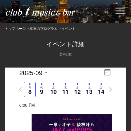
トップページ
>
本日のプログラム
>
イベント
イベント詳細
Event
2025-09
Views
Event
Week
Navigatio
Views
Select
Previous
月
火
水
木
金
土
日
Next
date.
Navigation
8
9
10
11
12
13
14
week
week
6:00 PM