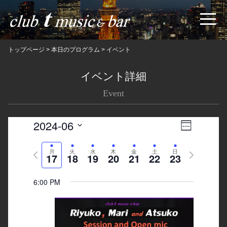
トップページ
>
本日のプログラム
>
イベント
イベント詳細
Event
2024-06
Views
Event
Week
Navigatio
Views
Select
Previous
月
火
水
木
金
土
日
Next
date.
Navigation
17
18
19
20
21
22
23
week
week
6:00 PM