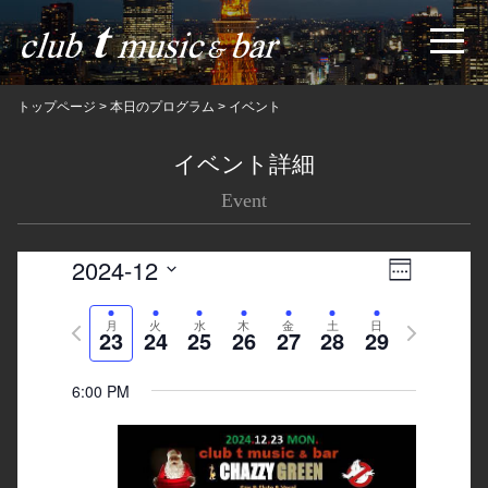
トップページ
>
本日のプログラム
>
イベント
イベント詳細
Event
2024-12
Views
Event
Week
Navigatio
Views
Select
Previous
月
火
水
木
金
土
日
Next
date.
Navigation
23
24
25
26
27
28
29
week
week
6:00 PM