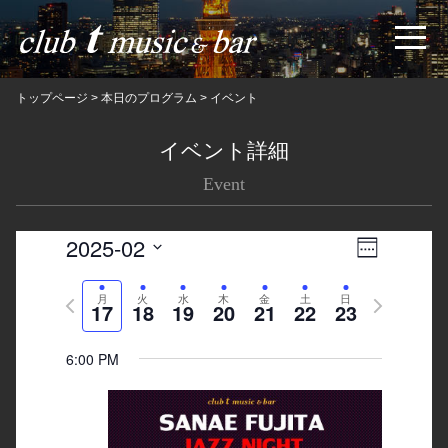
トップページ
>
本日のプログラム
>
イベント
イベント詳細
Event
2025-02
Views
Event
Week
Navigatio
Views
Select
Previous
月
火
水
木
金
土
日
Next
date.
Navigation
17
18
19
20
21
22
23
week
week
6:00 PM